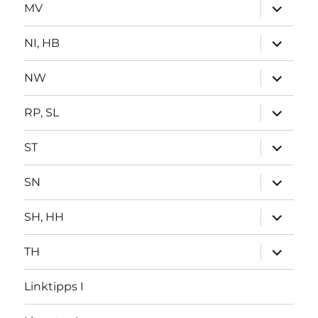
Unterme
MV
öffnen
Unterme
NI, HB
öffnen
Unterme
NW
öffnen
Unterme
RP, SL
öffnen
Unterme
ST
öffnen
Unterme
SN
öffnen
Unterme
SH, HH
öffnen
Unterme
TH
öffnen
Linktipps I